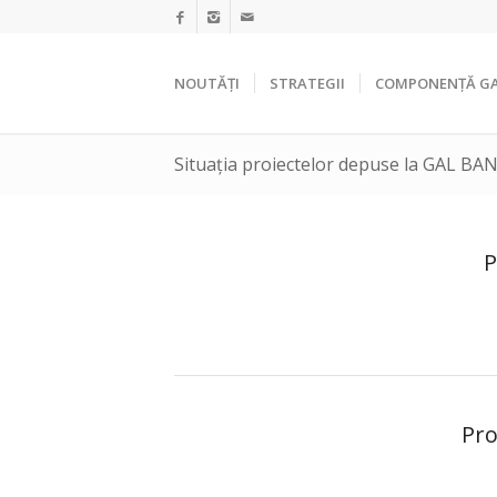
NOUTĂȚI
STRATEGII
COMPONENȚĂ G
Situația proiectelor depuse la GAL B
P
Pro