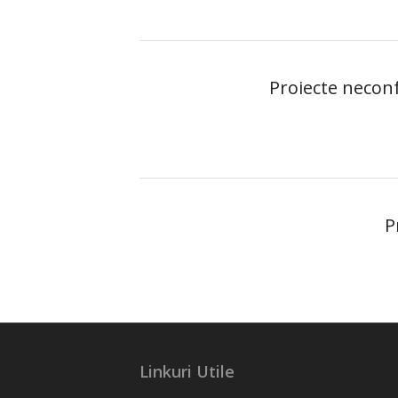
Proiecte neconf
P
Linkuri Utile