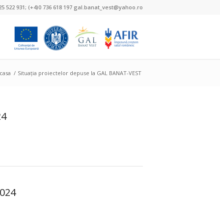
25 522 931; (+4)0 736 618 197 gal.banat_vest@yahoo.ro
casa
/
Situația proiectelor depuse la GAL BANAT-VEST
24
2024