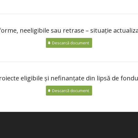
orme, neeligibile sau retrase – situație actualiza
Descarcă document
roiecte eligibile și nefinanțate din lipsă de fondu
Descarcă document