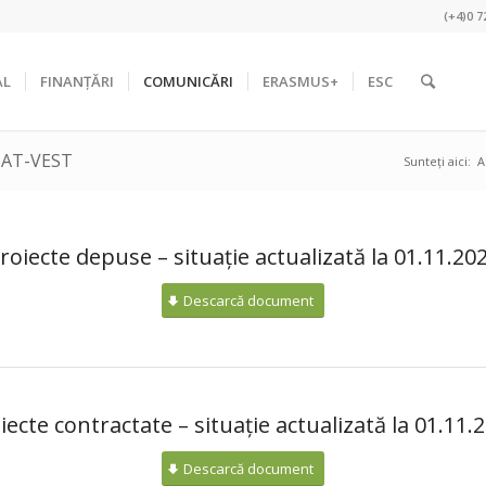
(+4)0 7
AL
FINANȚĂRI
COMUNICĂRI
ERASMUS+
ESC
ANAT-VEST
Sunteți aici:
A
roiecte depuse – situație actualizată la 01.11.20
Descarcă document
iecte contractate – situație actualizată la 01.11.
Descarcă document