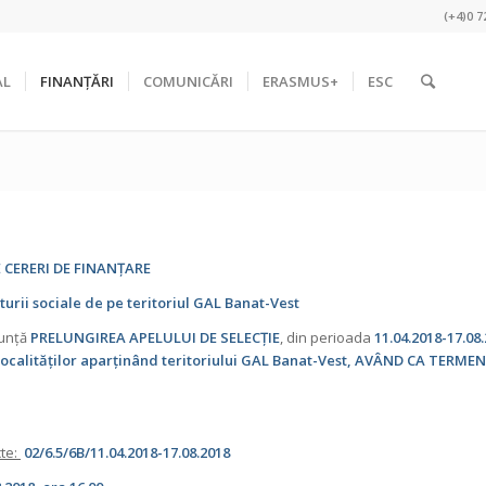
(+4)0 7
AL
FINANȚĂRI
COMUNICĂRI
ERASMUS+
ESC
 CERERI DE FINANȚARE
urii sociale de pe teritoriul GAL Banat-Vest
nunță
PRELUNGIREA APELULUI DE SELECȚIE
, din perioada
11.04.2018-17.08
ocalităților aparținând teritoriului GAL Banat-Vest
, AVÂND CA TERMEN
cte:
02/6.5/6B/11.04.2018-17.08.2018