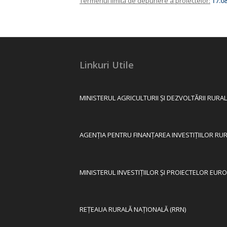
Termenul limită de depunere a proiectelor:
17.08
Linkuri Utile
MINISTERUL AGRICULTURII ȘI DEZVOLTĂRII RURA
AGENȚIA PENTRU FINANȚAREA INVESTIȚIILOR RURA
MINISTERUL INVESTIȚIILOR ȘI PROIECTELOR EURO
REȚEAUA RURALĂ NAȚIONALĂ (RRN)