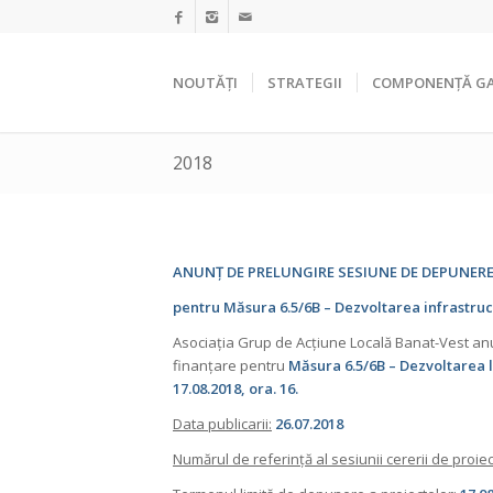
NOUTĂȚI
STRATEGII
COMPONENȚĂ G
2018
ANUNȚ DE
PRELUNGIRE
SESIUNE DE DEPUNERE
pentru
Măsura 6.5/6B – Dezvoltarea infrastruct
Asociația Grup de Acțiune Locală Banat-Vest a
finanțare pentru
Măsura 6.5/6B – Dezvoltarea l
17.08.2018, ora. 16.
Data publicarii:
26.07.2018
Numărul de referință al sesiunii cererii de proie