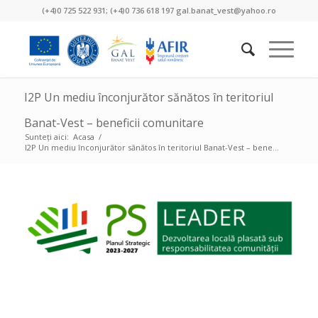
(+4)0 725 522 931; (+4)0 736 618 197 gal.banat_vest@yahoo.ro
I2P Un mediu înconjurător sănătos în teritoriul
Banat-Vest – beneficii comunitare
Sunteți aici:
Acasa
/
I2P Un mediu înconjurător sănătos în teritoriul Banat-Vest – bene...