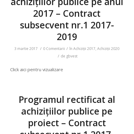
achizițiilor publice pe anul
2017 – Contract
subsecvent nr.1 2017-
2019
/
/
3 martie 2017
0 Comentarii
în
Achiziții 2017
,
Achiziții 2020
/
de
gbvest
Click aici pentru vizualizare
Programul rectificat al
achizițiilor publice pe
proiect – Contract