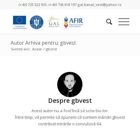
(+4)0 725 522 931; (+4)0 736 618 197 gal.banat_vest@yahoo.ro
Autor Arhiva pentru: gbvest
Sunteți aici:
Acasa
/
gbvest
Despre
gbvest
Acest autor nu a fost încă să scrie bio lor.
Între timp, vă permite să spunem că suntem mândri
gbvest
contribuit intrările o convulsivă 64.