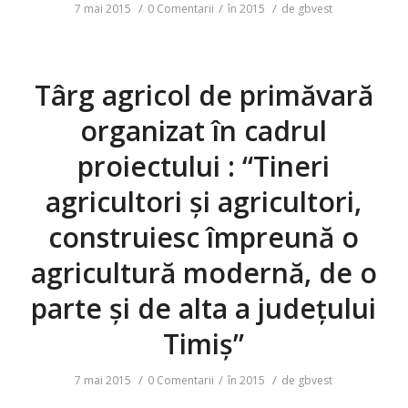
/
/
/
7 mai 2015
0 Comentarii
în
2015
de
gbvest
Târg agricol de primăvară
organizat în cadrul
proiectului : “Tineri
agricultori și agricultori,
construiesc împreună o
agricultură modernă, de o
parte și de alta a județului
Timiș”
/
/
/
7 mai 2015
0 Comentarii
în
2015
de
gbvest