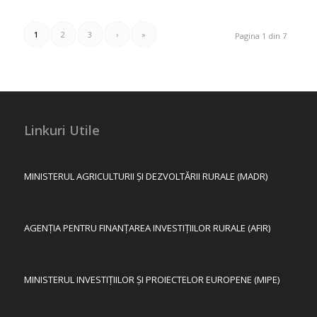
1
2
3
›
»
Pagina 1 din 7
Linkuri Utile
MINISTERUL AGRICULTURII ȘI DEZVOLTĂRII RURALE (MADR)
AGENȚIA PENTRU FINANȚAREA INVESTIȚIILOR RURALE (AFIR)
MINISTERUL INVESTIȚIILOR ȘI PROIECTELOR EUROPENE (MIPE)