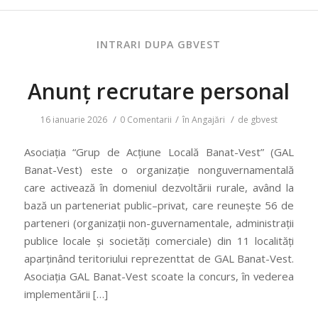
INTRARI DUPA GBVEST
Anunț recrutare personal
/
/
/
16 ianuarie 2026
0 Comentarii
în
Angajări
de
gbvest
Asociația “Grup de Acțiune Locală Banat-Vest” (GAL
Banat-Vest) este o organizație nonguvernamentală
care activează în domeniul dezvoltării rurale, având la
bază un parteneriat public–privat, care reunește 56 de
parteneri (organizații non-guvernamentale, administrații
publice locale și societăți comerciale) din 11 localități
aparținând teritoriului reprezenttat de GAL Banat-Vest.
Asociaţia GAL Banat-Vest scoate la concurs, în vederea
implementării […]